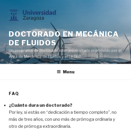
Skip
to
content
DOCTORADO EN MECÁNICA
DE FLUIDOS
Un programa de doctorado interuniversitario promovido por el
Área de Mecánica de Fluidos y el LIFTEC
Menu
FAQ
¿Cuánto dura un doctorado?
Por ley, si estás en “dedicación a tiempo completo”, no
más de tres años, con uno más de prórroga ordinaria y
otro de prórroga extraordinaria.